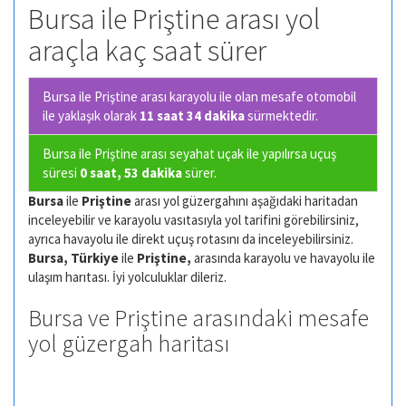
Bursa ile Priştine arası yol
araçla kaç saat sürer
Bursa ile Priştine arası karayolu ile olan
mesafe otomobil
ile yaklaşık olarak
11 saat 34 dakika
sürmektedir.
Bursa ile Priştine arası seyahat uçak ile yapılırsa uçuş
süresi
0 saat, 53 dakika
sürer.
Bursa
ile
Priştine
arası yol güzergahını aşağıdaki haritadan
inceleyebilir ve karayolu vasıtasıyla yol tarifini görebilirsiniz,
ayrıca havayolu ile direkt uçuş rotasını da inceleyebilirsiniz.
Bursa, Türkiye
ile
Priştine,
arasında karayolu ve havayolu ile
ulaşım harıtası. İyi yolculuklar dileriz.
Bursa ve Priştine arasındaki mesafe
yol güzergah haritası