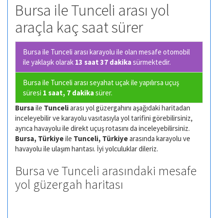
Bursa ile Tunceli arası yol
araçla kaç saat sürer
Bursa ile Tunceli arası karayolu ile olan
mesafe otomobil
ile yaklaşık olarak
13 saat 37 dakika
sürmektedir.
Bursa ile Tunceli arası seyahat uçak ile yapılırsa uçuş
süresi
1 saat, 7 dakika
sürer.
Bursa
ile
Tunceli
arası yol güzergahını aşağıdaki haritadan
inceleyebilir ve karayolu vasıtasıyla yol tarifini görebilirsiniz,
ayrıca havayolu ile direkt uçuş rotasını da inceleyebilirsiniz.
Bursa, Türkiye
ile
Tunceli, Türkiye
arasında karayolu ve
havayolu ile ulaşım harıtası. İyi yolculuklar dileriz.
Bursa ve Tunceli arasındaki mesafe
yol güzergah haritası