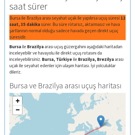
saat sürer
Bursa ile Brazilya arası seyahat uçak ile yapılırsa uçuş süresi
12
saat, 35 dakika
sürer. Bu süre rötarsız, aktarmasız ve hava
şartlarının normal olduğu sadece havada geçen direkt uçuç
süresidir.
Bursa
ile
Brazilya
arası uçuş güzergahını aşağıdaki haritadan
inceleyebilir ve havayolu ile direkt uçuş rotasını da
inceleyebilirsiniz.
Bursa, Türkiye
ile
Brazilya, Brezilya
arası
uçak ile seyahat edenler için ulaşım harıtası. İyi yolculuklar
dileriz.
Bursa ve Brazilya arası uçuş haritası
+
−