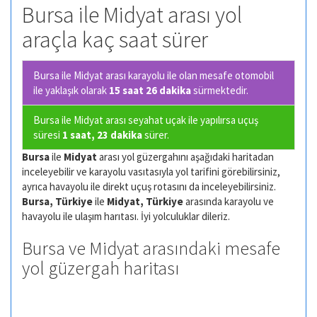
Bursa ile Midyat arası yol
araçla kaç saat sürer
Bursa ile Midyat arası karayolu ile olan
mesafe otomobil
ile yaklaşık olarak
15 saat 26 dakika
sürmektedir.
Bursa ile Midyat arası seyahat uçak ile yapılırsa uçuş
süresi
1 saat, 23 dakika
sürer.
Bursa
ile
Midyat
arası yol güzergahını aşağıdaki haritadan
inceleyebilir ve karayolu vasıtasıyla yol tarifini görebilirsiniz,
ayrıca havayolu ile direkt uçuş rotasını da inceleyebilirsiniz.
Bursa, Türkiye
ile
Midyat, Türkiye
arasında karayolu ve
havayolu ile ulaşım harıtası. İyi yolculuklar dileriz.
Bursa ve Midyat arasındaki mesafe
yol güzergah haritası