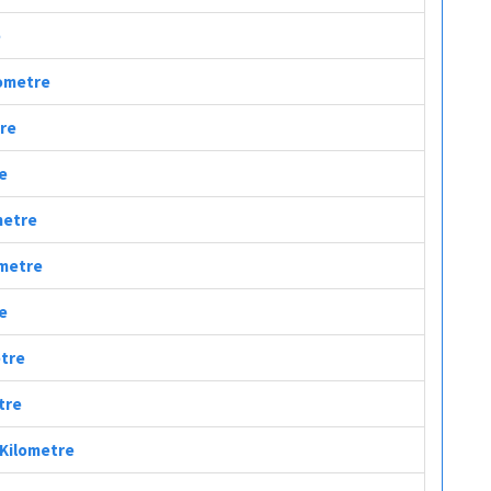
e
lometre
tre
re
metre
ometre
re
etre
tre
 Kilometre