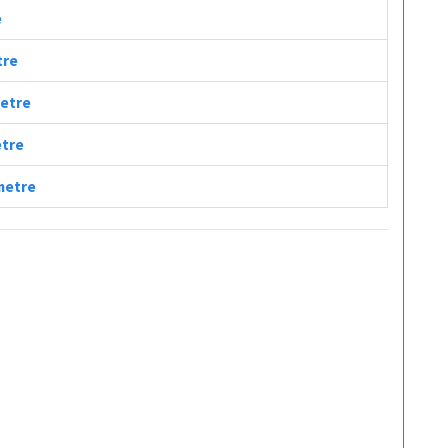
e
tre
metre
etre
ometre