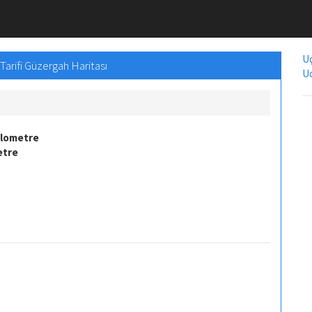
Uç
Tarifi Güzergah Haritası
Uc
ilometre
etre