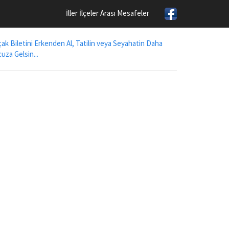
İller İlçeler Arası Mesafeler
ak Biletini Erkenden Al, Tatilin veya Seyahatin Daha
uza Gelsin...