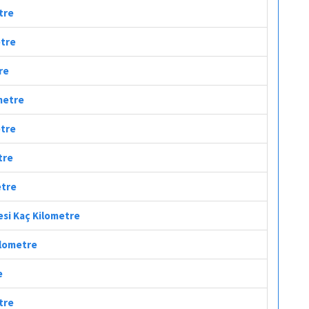
tre
etre
re
ometre
etre
tre
etre
esi Kaç Kilometre
ilometre
e
tre