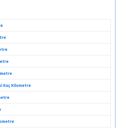
re
etre
etre
metre
lometre
si Kaç Kilometre
metre
e
ilometre