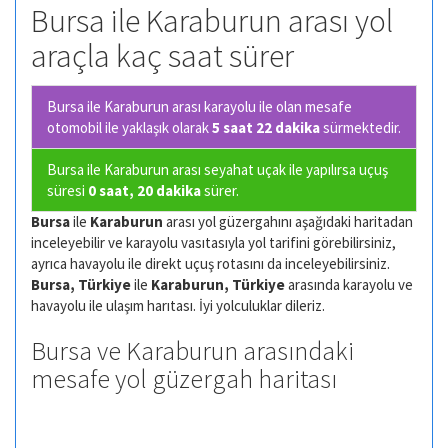
Bursa ile Karaburun arası yol
araçla kaç saat sürer
Bursa ile Karaburun arası karayolu ile olan
mesafe
otomobil ile yaklaşık olarak
5 saat 22 dakika
sürmektedir.
Bursa ile Karaburun arası seyahat uçak ile yapılırsa uçuş
süresi
0 saat, 20 dakika
sürer.
Bursa
ile
Karaburun
arası yol güzergahını aşağıdaki haritadan
inceleyebilir ve karayolu vasıtasıyla yol tarifini görebilirsiniz,
ayrıca havayolu ile direkt uçuş rotasını da inceleyebilirsiniz.
Bursa, Türkiye
ile
Karaburun, Türkiye
arasında karayolu ve
havayolu ile ulaşım harıtası. İyi yolculuklar dileriz.
Bursa ve Karaburun arasındaki
mesafe yol güzergah haritası