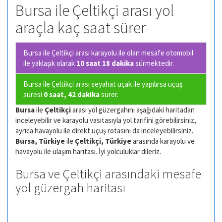
Bursa ile Çeltikçi arası yol
araçla kaç saat sürer
Bursa ile Çeltikçi arası karayolu ile olan
mesafe otomobil
ile yaklaşık olarak
10 saat 18 dakika
sürmektedir.
Bursa ile Çeltikçi arası seyahat uçak ile yapılırsa uçuş
süresi
0 saat, 42 dakika
sürer.
Bursa
ile
Çeltikçi
arası yol güzergahını aşağıdaki haritadan
inceleyebilir ve karayolu vasıtasıyla yol tarifini görebilirsiniz,
ayrıca havayolu ile direkt uçuş rotasını da inceleyebilirsiniz.
Bursa, Türkiye
ile
Çeltikçi, Türkiye
arasında karayolu ve
havayolu ile ulaşım harıtası. İyi yolculuklar dileriz.
Bursa ve Çeltikçi arasındaki mesafe
yol güzergah haritası