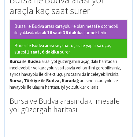
Bursa ile Budva arası yol
araçla kaç saat sürer
Bursa ile Budva arası karayolu ile olan
mesafe otomobil
ile yaklaşık olarak
16 saat 36 dakika
sürmektedir.
Bursa ile Budva arası seyahat uçak ile yapılırsa uçuş
süresi
1 saat, 6 dakika
sürer.
Bursa
ile
Budva
arası yol güzergahını aşağıdaki haritadan
inceleyebilir ve karayolu vasıtasıyla yol tarifini görebilirsiniz,
ayrıca havayolu ile direkt uçuş rotasını da inceleyebilirsiniz.
Bursa, Türkiye
ile
Budva, Karadağ
arasında karayolu ve
havayolu ile ulaşım harıtası. İyi yolculuklar dileriz.
Bursa ve Budva arasındaki mesafe
yol güzergah haritası