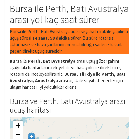
Bursa ile Perth, Batı Avustralya
arası yol kaç saat sürer
Bursa ile Perth, Batı Avustralya arası seyahat uçak ile yapılırsa
uçuş süresi
14 saat, 58 dakika
sürer. Bu süre rötarsız,
aktarmasız ve hava şartlarının normal olduğu sadece havada
geçen direkt uçuç süresidir.
Bursa
ile
Perth, Batı Avustralya
arası uçuş güzergahını
aşağıdaki haritadan inceleyebilir ve havayolu ile direkt uçuş
rotasını da inceleyebilirsiniz.
Bursa, Türkiye
ile
Perth, Batı
Avustralya, Avustralya
arası uçak ile seyahat edenler için
ulaşım harıtası. İyi yolculuklar dileriz.
Bursa ve Perth, Batı Avustralya arası
uçuş haritası
+
−