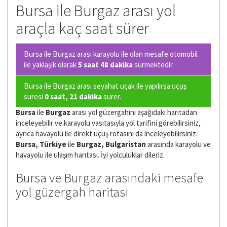
Bursa ile Burgaz arası yol
araçla kaç saat sürer
Bursa ile Burgaz arası karayolu ile olan
mesafe otomobil
ile yaklaşık olarak
5 saat 48 dakika
sürmektedir.
Bursa ile Burgaz arası seyahat uçak ile yapılırsa uçuş
süresi
0 saat, 21 dakika
sürer.
Bursa
ile
Burgaz
arası yol güzergahını aşağıdaki haritadan
inceleyebilir ve karayolu vasıtasıyla yol tarifini görebilirsiniz,
ayrıca havayolu ile direkt uçuş rotasını da inceleyebilirsiniz.
Bursa, Türkiye
ile
Burgaz, Bulgaristan
arasında karayolu ve
havayolu ile ulaşım harıtası. İyi yolculuklar dileriz.
Bursa ve Burgaz arasındaki mesafe
yol güzergah haritası