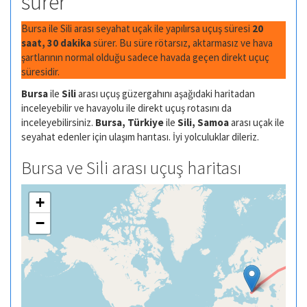
sürer
Bursa ile Sili arası seyahat uçak ile yapılırsa uçuş süresi
20
saat, 30 dakika
sürer. Bu süre rötarsız, aktarmasız ve hava
şartlarının normal olduğu sadece havada geçen direkt uçuç
süresidir.
Bursa
ile
Sili
arası uçuş güzergahını aşağıdaki haritadan
inceleyebilir ve havayolu ile direkt uçuş rotasını da
inceleyebilirsiniz.
Bursa, Türkiye
ile
Sili, Samoa
arası uçak ile
seyahat edenler için ulaşım harıtası. İyi yolculuklar dileriz.
Bursa ve Sili arası uçuş haritası
+
−