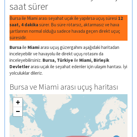
saat sürer
Bursa ile Miami arası seyahat uçak ile yapılırsa uçuş süresi
12
saat, 4 dakika
sürer. Bu süre rötarsız, aktarmasız ve hava
şartlarının normal olduğu sadece havada geçen direkt uçuç
süresidir.
Bursa
ile
Miami
arası uçuş güzergahını aşağıdaki haritadan
inceleyebilir ve havayolu ile direkt uçuş rotasını da
inceleyebilirsiniz.
Bursa, Türkiye
ile
Miami, Birleşik
Devletler
arası uçak ile seyahat edenler için ulaşım harıtası. İyi
yolculuklar dileriz.
Bursa ve Miami arası uçuş haritası
+
−