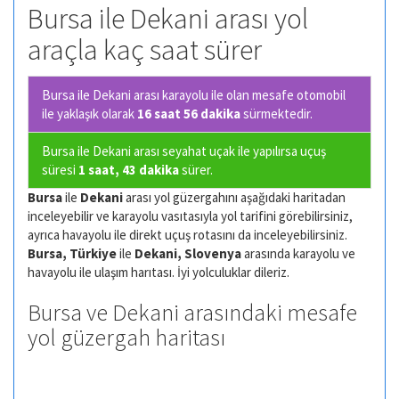
Bursa ile Dekani arası yol
araçla kaç saat sürer
Bursa ile Dekani arası karayolu ile olan
mesafe otomobil
ile yaklaşık olarak
16 saat 56 dakika
sürmektedir.
Bursa ile Dekani arası seyahat uçak ile yapılırsa uçuş
süresi
1 saat, 43 dakika
sürer.
Bursa
ile
Dekani
arası yol güzergahını aşağıdaki haritadan
inceleyebilir ve karayolu vasıtasıyla yol tarifini görebilirsiniz,
ayrıca havayolu ile direkt uçuş rotasını da inceleyebilirsiniz.
Bursa, Türkiye
ile
Dekani, Slovenya
arasında karayolu ve
havayolu ile ulaşım harıtası. İyi yolculuklar dileriz.
Bursa ve Dekani arasındaki mesafe
yol güzergah haritası