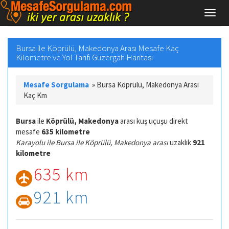
Bursa ile Köprülü, Makedonya Arası Mesafe Kaç
Kilometre ve Yol Tarifi Güzergah Haritası
Mesafe Sorgulama
»
Bursa Köprülü, Makedonya Arası
Kaç Km
Bursa
ile
Köprülü, Makedonya
arası kuş uçuşu direkt
mesafe
635 kilometre
Karayolu ile Bursa ile Köprülü, Makedonya arası
uzaklık
921
kilometre
635 km
921 km