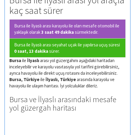
Bursa ile İlyaslı arası yol araçla
kaç saat sürer
Bursa ile İlyaslı arası karayolu ile olan
mesafe otomobil ile
yaklaşık olarak
3 saat 49 dakika
sürmektedir.
Bursa ile İlyaslı arası seyahat uçak ile yapılırsa uçuş süresi
0 saat, 13 dakika
sürer.
Bursa
ile
İlyaslı
arası yol güzergahını aşağıdaki haritadan
inceleyebilir ve karayolu vasıtasıyla yol tarifini görebilirsiniz,
ayrıca havayolu ile direkt uçuş rotasını da inceleyebilirsiniz.
Bursa, Türkiye
ile
İlyaslı, Türkiye
arasında karayolu ve
havayolu ile ulaşım harıtası. İyi yolculuklar dileriz.
Bursa ve İlyaslı arasındaki mesafe
yol güzergah haritası