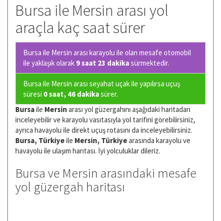
Bursa ile Mersin arası yol
araçla kaç saat sürer
Bursa ile Mersin arası karayolu ile olan
mesafe otomobil
ile yaklaşık olarak
9 saat 23 dakika
sürmektedir.
Bursa ile Mersin arası seyahat uçak ile yapılırsa uçuş
süresi
0 saat, 46 dakika
sürer.
Bursa
ile
Mersin
arası yol güzergahını aşağıdaki haritadan
inceleyebilir ve karayolu vasıtasıyla yol tarifini görebilirsiniz,
ayrıca havayolu ile direkt uçuş rotasını da inceleyebilirsiniz.
Bursa, Türkiye
ile
Mersin, Türkiye
arasında karayolu ve
havayolu ile ulaşım harıtası. İyi yolculuklar dileriz.
Bursa ve Mersin arasındaki mesafe
yol güzergah haritası