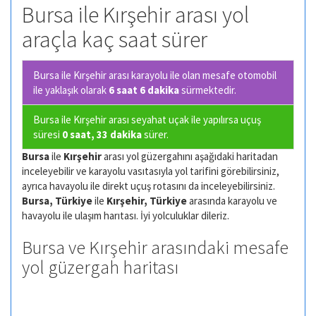
Bursa ile Kırşehir arası yol
araçla kaç saat sürer
Bursa ile Kırşehir arası karayolu ile olan
mesafe otomobil
ile yaklaşık olarak
6 saat 6 dakika
sürmektedir.
Bursa ile Kırşehir arası seyahat uçak ile yapılırsa uçuş
süresi
0 saat, 33 dakika
sürer.
Bursa
ile
Kırşehir
arası yol güzergahını aşağıdaki haritadan
inceleyebilir ve karayolu vasıtasıyla yol tarifini görebilirsiniz,
ayrıca havayolu ile direkt uçuş rotasını da inceleyebilirsiniz.
Bursa, Türkiye
ile
Kırşehir, Türkiye
arasında karayolu ve
havayolu ile ulaşım harıtası. İyi yolculuklar dileriz.
Bursa ve Kırşehir arasındaki mesafe
yol güzergah haritası