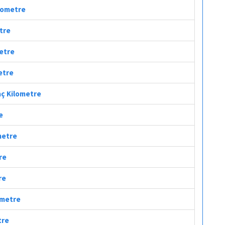
ilometre
etre
metre
etre
Kaç Kilometre
e
metre
re
re
ometre
tre