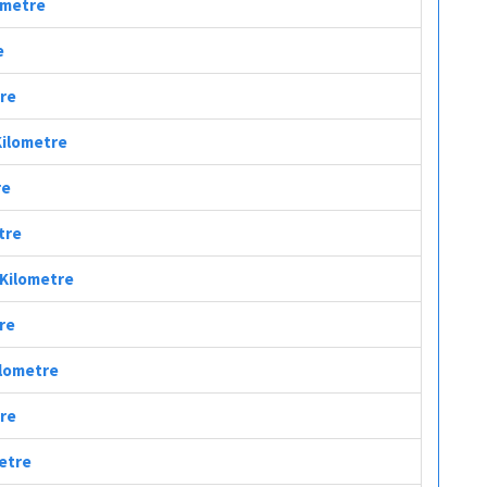
lometre
e
tre
Kilometre
re
tre
 Kilometre
tre
ilometre
tre
metre