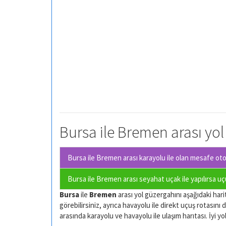
Bursa ile Bremen arası yol
Bursa ile Bremen arası karayolu ile olan
mesafe otom
Bursa ile Bremen arası seyahat uçak ile yapılırsa u
Bursa
ile
Bremen
arası yol güzergahını aşağıdaki harit
görebilirsiniz, ayrıca havayolu ile direkt uçuş rotasını d
arasında karayolu ve havayolu ile ulaşım harıtası. İyi yol