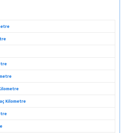
metre
tre
etre
ometre
 Kilometre
Kaç Kilometre
etre
re