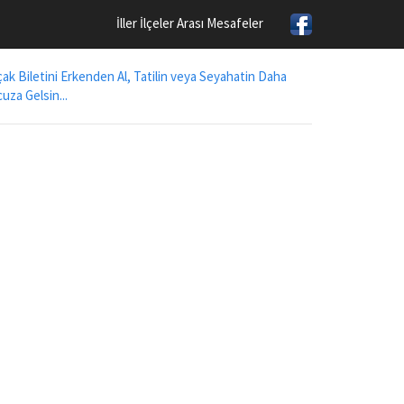
İller İlçeler Arası Mesafeler
ak Biletini Erkenden Al, Tatilin veya Seyahatin Daha
uza Gelsin...