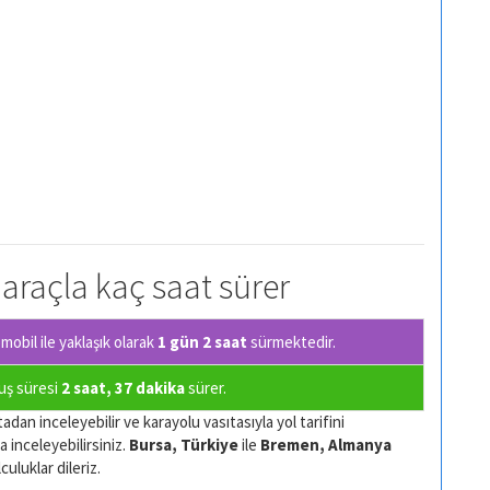
 araçla kaç saat sürer
obil ile yaklaşık olarak
1 gün 2 saat
sürmektedir.
çuş süresi
2 saat, 37 dakika
sürer.
adan inceleyebilir ve karayolu vasıtasıyla yol tarifini
a inceleyebilirsiniz.
Bursa, Türkiye
ile
Bremen, Almanya
culuklar dileriz.