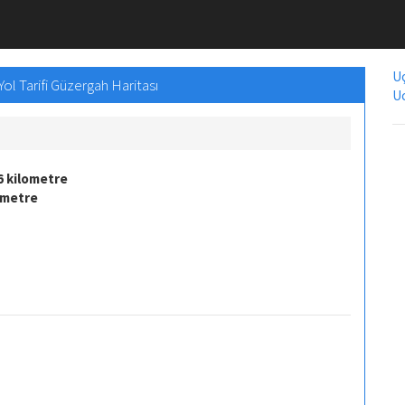
Uç
l Tarifi Güzergah Haritası
Uc
6 kilometre
ometre