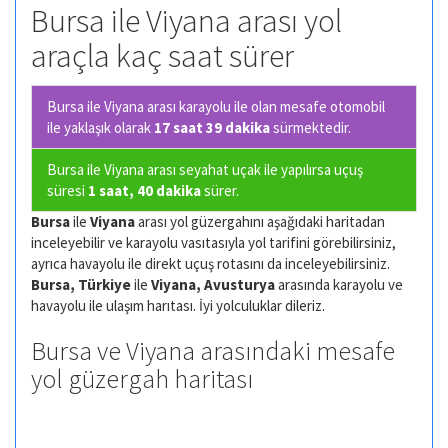
Bursa ile Viyana arası yol
araçla kaç saat sürer
Bursa ile Viyana arası karayolu ile olan
mesafe otomobil
ile yaklaşık olarak
17 saat 39 dakika
sürmektedir.
Bursa ile Viyana arası seyahat uçak ile yapılırsa uçuş
süresi
1 saat, 40 dakika
sürer.
Bursa
ile
Viyana
arası yol güzergahını aşağıdaki haritadan
inceleyebilir ve karayolu vasıtasıyla yol tarifini görebilirsiniz,
ayrıca havayolu ile direkt uçuş rotasını da inceleyebilirsiniz.
Bursa, Türkiye
ile
Viyana, Avusturya
arasında karayolu ve
havayolu ile ulaşım harıtası. İyi yolculuklar dileriz.
Bursa ve Viyana arasındaki mesafe
yol güzergah haritası