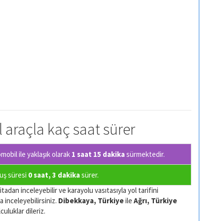
l araçla kaç saat sürer
obil ile yaklaşık olarak
1 saat 15 dakika
sürmektedir.
çuş süresi
0 saat, 3 dakika
sürer.
tadan inceleyebilir ve karayolu vasıtasıyla yol tarifini
a inceleyebilirsiniz.
Dibekkaya, Türkiye
ile
Ağrı, Türkiye
culuklar dileriz.