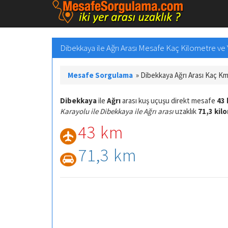
Dibekkaya ile Ağrı Arası Mesafe Kaç Kilometre ve Y
Mesafe Sorgulama
»
Dibekkaya Ağrı Arası Kaç K
Dibekkaya
ile
Ağrı
arası kuş uçuşu direkt mesafe
43 
Karayolu ile Dibekkaya ile Ağrı arası
uzaklık
71,3 kil
43 km
71,3 km