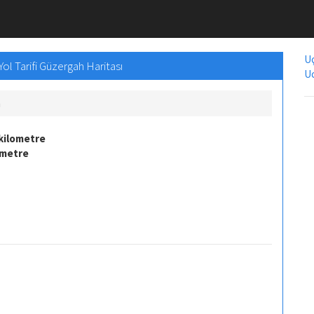
Uç
ol Tarifi Güzergah Haritası
Uc
m
kilometre
ometre