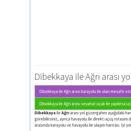
Dibekkaya ile Ağrı arası yo
Dibekkaya ile Ağrı arası karayolu ile olan
mesafe otom
Dibekkaya ile Ağrı arası seyahat uçak ile yapılırsa u
Dibekkaya
ile
Ağrı
arası yol güzergahını aşağıdaki hari
görebilirsiniz, ayrıca havayolu ile direkt uçuş rotasını d
arasında karayolu ve havayolu ile ulaşım harıtası. İyi yol