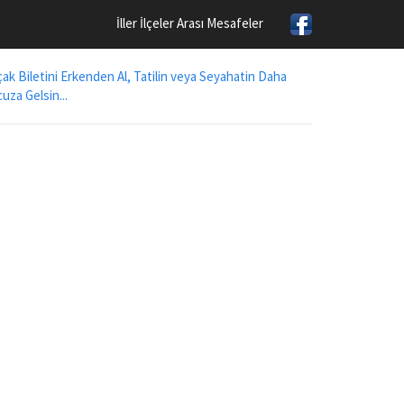
İller İlçeler Arası Mesafeler
ak Biletini Erkenden Al, Tatilin veya Seyahatin Daha
uza Gelsin...