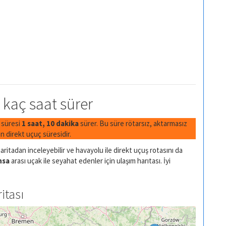
l kaç saat sürer
ş süresi
1 saat, 10 dakika
sürer. Bu süre rötarsız, aktarmasız
 direkt uçuç süresidir.
ritadan inceleyebilir ve havayolu ile direkt uçuş rotasını da
nsa
arası uçak ile seyahat edenler için ulaşım harıtası. İyi
itası