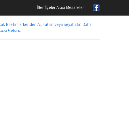
İller İlçeler Arası Mesafeler
ak Biletini Erkenden Al, Tatilin veya Seyahatin Daha
uza Gelsin...