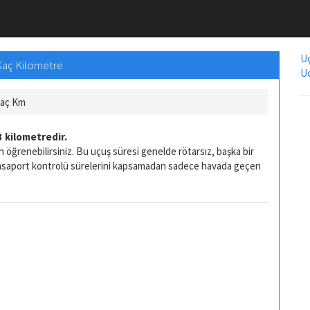
Uç
 Kaç Kilometre
Uc
Kaç Km
3 kilometredir.
 öğrenebilirsiniz. Bu uçuş süresi genelde rötarsız, başka bir
pasaport kontrolü sürelerini kapsamadan sadece havada geçen