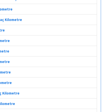
ilometre
Kaç Kilometre
tre
ometre
ometre
ometre
lometre
lometre
aç Kilometre
Kilometre