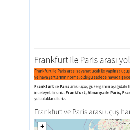
Frankfurt ile Paris arası yo
Frankfurt ile Paris arası seyahat uçak ile yapılırsa uçu
ve hava şartlarının normal olduğu sadece havada geçen
Frankfurt
ile
Paris
arası uçuş güzergahını aşağıdaki ha
inceleyebilirsiniz.
Frankfurt, Almanya
ile
Paris, Fra
yolculuklar dileriz.
Frankfurt ve Paris arası uçuş har
+