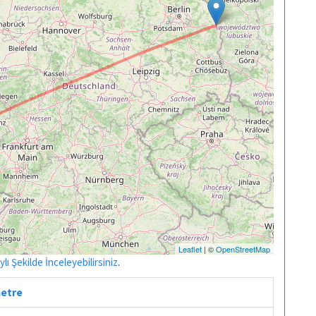
Leaflet
| ©
OpenStreetMap
ı Şekilde İnceleyebilirsiniz
.
metre