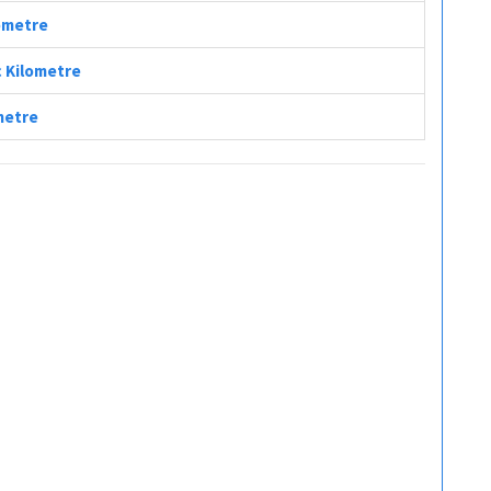
lometre
ç Kilometre
ometre