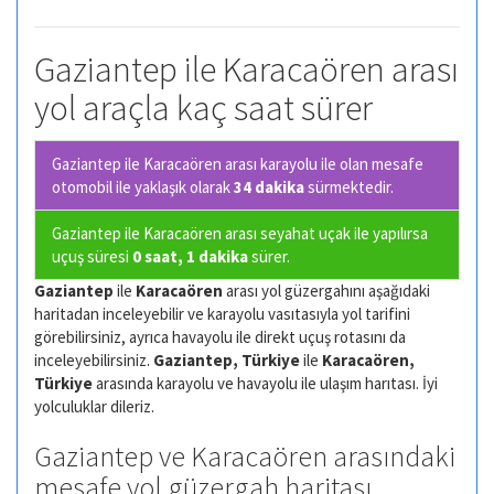
Gaziantep ile Karacaören arası
yol araçla kaç saat sürer
Gaziantep ile Karacaören arası karayolu ile olan
mesafe
otomobil ile yaklaşık olarak
34 dakika
sürmektedir.
Gaziantep ile Karacaören arası seyahat uçak ile yapılırsa
uçuş süresi
0 saat, 1 dakika
sürer.
Gaziantep
ile
Karacaören
arası yol güzergahını aşağıdaki
haritadan inceleyebilir ve karayolu vasıtasıyla yol tarifini
görebilirsiniz, ayrıca havayolu ile direkt uçuş rotasını da
inceleyebilirsiniz.
Gaziantep, Türkiye
ile
Karacaören,
Türkiye
arasında karayolu ve havayolu ile ulaşım harıtası. İyi
yolculuklar dileriz.
Gaziantep ve Karacaören arasındaki
mesafe yol güzergah haritası