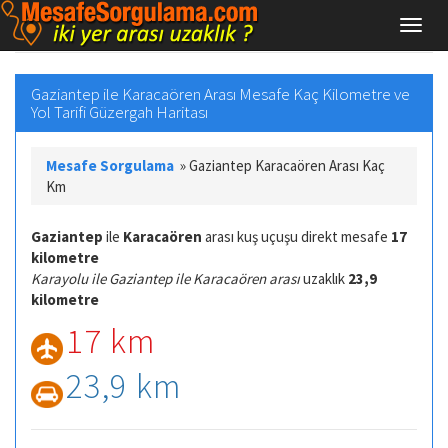
Gaziantep ile Karacaören Arası Mesafe Kaç Kilometre ve
Yol Tarifi Güzergah Haritası
Mesafe Sorgulama
»
Gaziantep Karacaören Arası Kaç
Km
Gaziantep
ile
Karacaören
arası kuş uçuşu direkt mesafe
17
kilometre
Karayolu ile Gaziantep ile Karacaören arası
uzaklık
23,9
kilometre
17 km
23,9 km