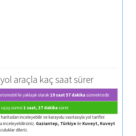
 yol araçla kaç saat sürer
tomobil ile yaklaşık olarak
19 saat 57 dakika
sürmektedir.
a uçuş süresi
1 saat, 37 dakika
sürer.
haritadan inceleyebilir ve karayolu vasıtasıyla yol tarifini
a inceleyebilirsiniz.
Gaziantep, Türkiye
ile
Kuveyt, Kuveyt
culuklar dileriz.