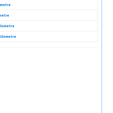
lometre
ometre
Kilometre
 Kilometre