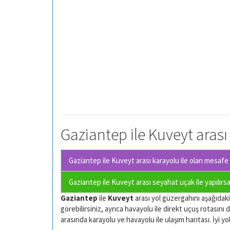
Gaziantep ile Kuveyt arası
Gaziantep ile Kuveyt arası karayolu ile olan
mesafe o
Gaziantep ile Kuveyt arası seyahat uçak ile yapılırs
Gaziantep
ile
Kuveyt
arası yol güzergahını aşağıdaki 
görebilirsiniz, ayrıca havayolu ile direkt uçuş rotasını d
arasında karayolu ve havayolu ile ulaşım harıtası. İyi yol