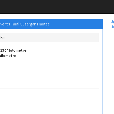
Uç
e Yol Tarifi Güzergah Haritası
Uc
ç Km
e
1304 kilometre
kilometre