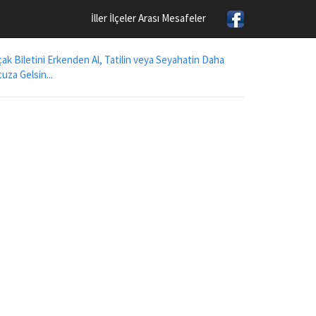
İller İlçeler Arası Mesafeler
ak Biletini Erkenden Al, Tatilin veya Seyahatin Daha
uza Gelsin...