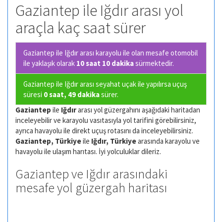
Gaziantep ile Iğdır arası yol
araçla kaç saat sürer
Gaziantep ile Iğdır arası karayolu ile olan
mesafe otomobil
ile yaklaşık olarak
10 saat 10 dakika
sürmektedir.
Gaziantep ile Iğdır arası seyahat uçak ile yapılırsa uçuş
süresi
0 saat, 49 dakika
sürer.
Gaziantep
ile
Iğdır
arası yol güzergahını aşağıdaki haritadan
inceleyebilir ve karayolu vasıtasıyla yol tarifini görebilirsiniz,
ayrıca havayolu ile direkt uçuş rotasını da inceleyebilirsiniz.
Gaziantep, Türkiye
ile
Iğdır, Türkiye
arasında karayolu ve
havayolu ile ulaşım harıtası. İyi yolculuklar dileriz.
Gaziantep ve Iğdır arasındaki
mesafe yol güzergah haritası