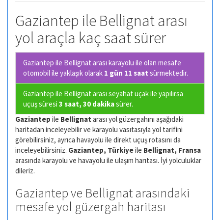
Gaziantep ile Bellignat arası
yol araçla kaç saat sürer
Gaziantep ile Bellignat arası karayolu ile olan
mesafe
otomobil ile yaklaşık olarak
1 gün 11 saat
sürmektedir.
Gaziantep ile Bellignat arası seyahat uçak ile yapılırsa
uçuş süresi
3 saat, 30 dakika
sürer.
Gaziantep
ile
Bellignat
arası yol güzergahını aşağıdaki
haritadan inceleyebilir ve karayolu vasıtasıyla yol tarifini
görebilirsiniz, ayrıca havayolu ile direkt uçuş rotasını da
inceleyebilirsiniz.
Gaziantep, Türkiye
ile
Bellignat, Fransa
arasında karayolu ve havayolu ile ulaşım harıtası. İyi yolculuklar
dileriz.
Gaziantep ve Bellignat arasındaki
mesafe yol güzergah haritası