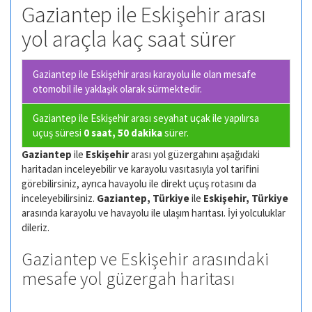
Gaziantep ile Eskişehir arası
yol araçla kaç saat sürer
Gaziantep ile Eskişehir arası karayolu ile olan
mesafe
otomobil ile yaklaşık olarak
sürmektedir.
Gaziantep ile Eskişehir arası seyahat uçak ile yapılırsa
uçuş süresi
0 saat, 50 dakika
sürer.
Gaziantep
ile
Eskişehir
arası yol güzergahını aşağıdaki
haritadan inceleyebilir ve karayolu vasıtasıyla yol tarifini
görebilirsiniz, ayrıca havayolu ile direkt uçuş rotasını da
inceleyebilirsiniz.
Gaziantep, Türkiye
ile
Eskişehir, Türkiye
arasında karayolu ve havayolu ile ulaşım harıtası. İyi yolculuklar
dileriz.
Gaziantep ve Eskişehir arasındaki
mesafe yol güzergah haritası