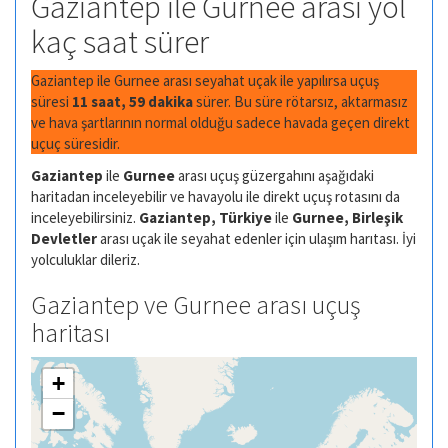
Gaziantep ile Gurnee arası yol
kaç saat sürer
Gaziantep ile Gurnee arası seyahat uçak ile yapılırsa uçuş
süresi
11 saat, 59 dakika
sürer. Bu süre rötarsız, aktarmasız
ve hava şartlarının normal olduğu sadece havada geçen direkt
uçuç süresidir.
Gaziantep
ile
Gurnee
arası uçuş güzergahını aşağıdaki
haritadan inceleyebilir ve havayolu ile direkt uçuş rotasını da
inceleyebilirsiniz.
Gaziantep, Türkiye
ile
Gurnee, Birleşik
Devletler
arası uçak ile seyahat edenler için ulaşım harıtası. İyi
yolculuklar dileriz.
Gaziantep ve Gurnee arası uçuş
haritası
+
−