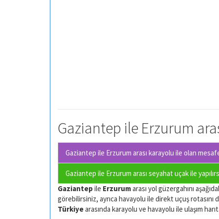
Gaziantep ile Erzurum aras
Gaziantep ile Erzurum arası karayolu ile olan
mesafe 
Gaziantep ile Erzurum arası seyahat uçak ile yapılır
Gaziantep
ile
Erzurum
arası yol güzergahını aşağıdaki
görebilirsiniz, ayrıca havayolu ile direkt uçuş rotasını d
Türkiye
arasında karayolu ve havayolu ile ulaşım harıtas