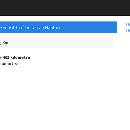
Uç
ve Yol Tarifi Güzergah Haritası
Uc
aç Km
fe
463 kilometre
kilometre