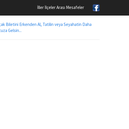
İller İlçeler Arası Mesafeler
ak Biletini Erkenden Al, Tatilin veya Seyahatin Daha
uza Gelsin...