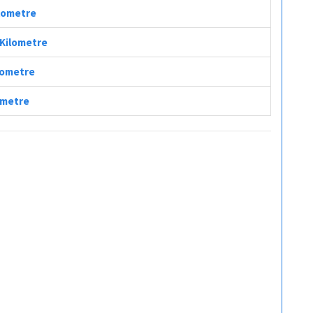
ilometre
 Kilometre
ilometre
lometre