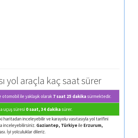
ı yol araçla kaç saat sürer
otomobil ile yaklaşık olarak
7 saat 25 dakika
sürmektedir.
sa uçuş süresi
0 saat, 34 dakika
sürer.
 haritadan inceleyebilir ve karayolu vasıtasıyla yol tarifini
a inceleyebilirsiniz.
Gaziantep, Türkiye
ile
Erzurum,
ı. İyi yolculuklar dileriz.