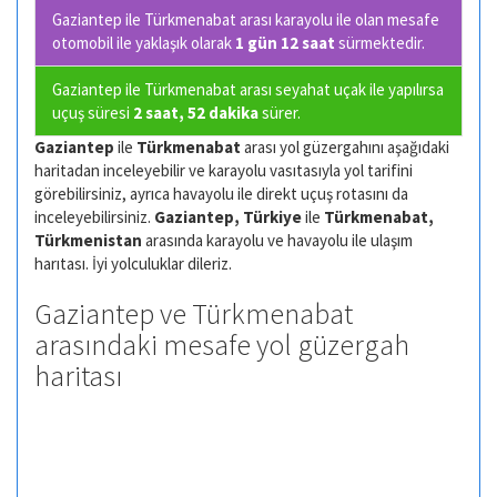
Gaziantep ile Türkmenabat arası karayolu ile olan
mesafe
otomobil ile yaklaşık olarak
1 gün 12 saat
sürmektedir.
Gaziantep ile Türkmenabat arası seyahat uçak ile yapılırsa
uçuş süresi
2 saat, 52 dakika
sürer.
Gaziantep
ile
Türkmenabat
arası yol güzergahını aşağıdaki
haritadan inceleyebilir ve karayolu vasıtasıyla yol tarifini
görebilirsiniz, ayrıca havayolu ile direkt uçuş rotasını da
inceleyebilirsiniz.
Gaziantep, Türkiye
ile
Türkmenabat,
Türkmenistan
arasında karayolu ve havayolu ile ulaşım
harıtası. İyi yolculuklar dileriz.
Gaziantep ve Türkmenabat
arasındaki mesafe yol güzergah
haritası