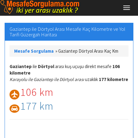
Gaziantep ile Dörtyol Arası Mesafe Kaç Kilometre ve Yol
Tarifi Güzergah Haritası
Mesafe Sorgulama
»
Gaziantep Dörtyol Arası Kaç Km
Gaziantep
ile
Dörtyol
arası kuş uçuşu direkt mesafe
106
kilometre
Karayolu ile Gaziantep ile Dörtyol arası
uzaklık
177 kilometre
106 km
177 km