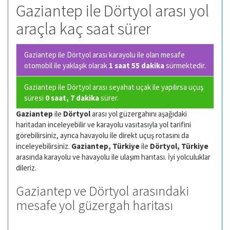
Gaziantep ile Dörtyol arası yol
araçla kaç saat sürer
Gaziantep ile Dörtyol arası karayolu ile olan
mesafe
otomobil ile yaklaşık olarak
1 saat 55 dakika
sürmektedir.
Gaziantep ile Dörtyol arası seyahat uçak ile yapılırsa uçuş
süresi
0 saat, 7 dakika
sürer.
Gaziantep
ile
Dörtyol
arası yol güzergahını aşağıdaki
haritadan inceleyebilir ve karayolu vasıtasıyla yol tarifini
görebilirsiniz, ayrıca havayolu ile direkt uçuş rotasını da
inceleyebilirsiniz.
Gaziantep, Türkiye
ile
Dörtyol, Türkiye
arasında karayolu ve havayolu ile ulaşım harıtası. İyi yolculuklar
dileriz.
Gaziantep ve Dörtyol arasındaki
mesafe yol güzergah haritası