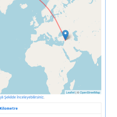
Leaflet
| ©
OpenStreetMap
ı Şekilde İnceleyebilirsiniz
.
 Kilometre