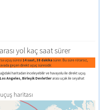
arası yol kaç saat sürer
ırsa uçuş süresi
14 saat, 38 dakika
sürer. Bu süre rötarsız,
avada geçen direkt uçuç süresidir.
ağıdaki haritadan inceleyebilir ve havayolu ile direkt uçuş
Los Angeles, Birleşik Devletler
arası uçak ile seyahat
uçuş haritası