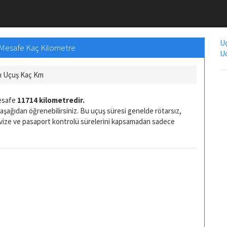
Uç
, Mesafe Kaç Kilometre
Uc
ı Uçuş Kaç Km
mesafe
11714 kilometredir.
aşağıdan öğrenebilirsiniz. Bu uçuş süresi genelde rötarsız,
 vize ve pasaport kontrolü sürelerini kapsamadan sadece