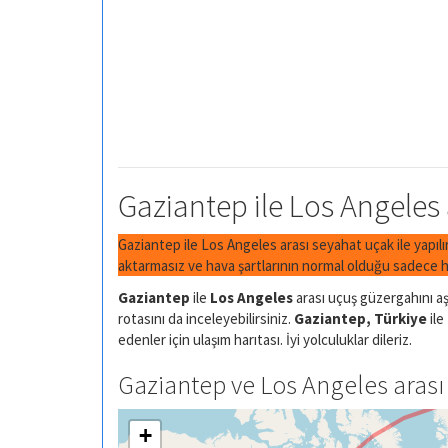
Gaziantep ile Los Angeles 
Gaziantep ile Los Angeles arası seyahat uçak ile yapıl
aktarmasız ve hava şartlarının normal olduğu sadece h
Gaziantep
ile
Los Angeles
arası uçuş güzergahını aş
rotasını da inceleyebilirsiniz.
Gaziantep, Türkiye
ile
edenler için ulaşım harıtası. İyi yolculuklar dileriz.
Gaziantep ve Los Angeles arası 
+