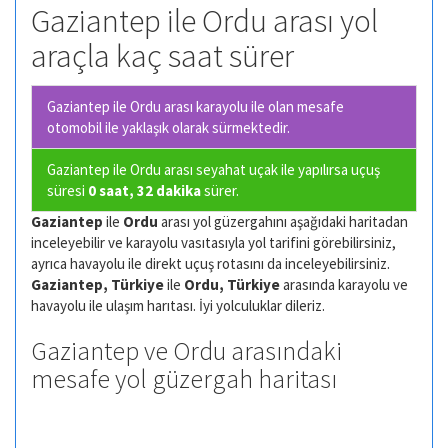
Gaziantep ile Ordu arası yol
araçla kaç saat sürer
Gaziantep ile Ordu arası karayolu ile olan
mesafe
otomobil ile yaklaşık olarak
sürmektedir.
Gaziantep ile Ordu arası seyahat uçak ile yapılırsa uçuş
süresi
0 saat, 32 dakika
sürer.
Gaziantep
ile
Ordu
arası yol güzergahını aşağıdaki haritadan
inceleyebilir ve karayolu vasıtasıyla yol tarifini görebilirsiniz,
ayrıca havayolu ile direkt uçuş rotasını da inceleyebilirsiniz.
Gaziantep, Türkiye
ile
Ordu, Türkiye
arasında karayolu ve
havayolu ile ulaşım harıtası. İyi yolculuklar dileriz.
Gaziantep ve Ordu arasındaki
mesafe yol güzergah haritası