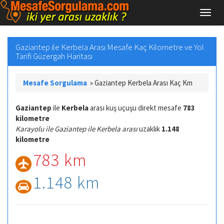
Gaziantep ile Kerbela Arası Mesafe Kaç Kilometre ve Yol
Tarifi Güzergah Haritası
Mesafe Sorgulama
»
Gaziantep Kerbela Arası Kaç Km
Gaziantep
ile
Kerbela
arası kuş uçuşu direkt mesafe
783
kilometre
Karayolu ile Gaziantep ile Kerbela arası
uzaklık
1.148
kilometre
783 km
1.148 km