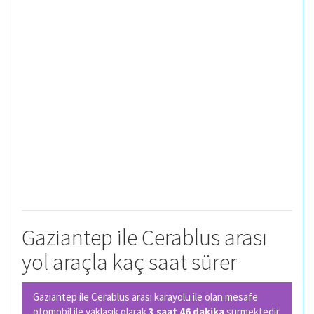
Gaziantep ile Cerablus arası
yol araçla kaç saat sürer
Gaziantep ile Cerablus arası karayolu ile olan
mesafe
otomobil ile yaklaşık olarak
3 saat 46 dakika
sürmektedir.