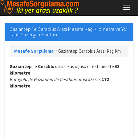
Gaziantep ile Cerablus Arası Mesafe Kaç Kilometre ve Yol
Tarifi Güzergah Haritası
Mesafe Sorgulama
»
Gaziantep Cerablus Arası Kaç Km
Gaziantep
ile
Cerablus
arası kuş uçuşu direkt mesafe
63
kilometre
Karayolu ile Gaziantep ile Cerablus arası
uzaklık
172
kilometre