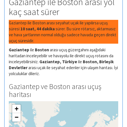
Gaziantep ile Boston arası yol
kaç saat sürer
Gaziantep ile Boston arası seyahat uçak ile yapılırsa uçuş
süresi
10 saat, 44 dakika
sürer. Bu süre rötarsız, aktarmasız
ve hava şartlarının normal olduğu sadece havada geçen direkt
uçuç süresidir.
Gaziantep
ile
Boston
arası uçuş güzergahını aşağıdaki
haritadan inceleyebilir ve havayolu ile direkt uçuş rotasını da
inceleyebilirsiniz.
Gaziantep, Türkiye
ile
Boston, Birleşik
Devletler
arası uçak ile seyahat edenler için ulaşım harıtası. İyi
yolculuklar dileriz.
Gaziantep ve Boston arası uçuş
haritası
+
−