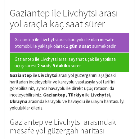
Gaziantep ile Livchytsi arası
yol araçla kaç saat sürer
Gaziantep ile Livchytsi arası karayolu ile olan
mesafe
otomobil ile yaklaşık olarak
1 gün 8 saat
sürmektedir.
Gaziantep ile Livchytsi arası seyahat uçak ile yapılırsa
uçuş süresi
2 saat, 9 dakika
sürer.
Gaziantep
ile
Livchytsi
arası yol güzergahını aşağıdaki
haritadan inceleyebilir ve karayolu vasıtasıyla yol tarifini
görebilirsiniz, ayrıca havayolu ile direkt uçuş rotasını da
inceleyebilirsiniz.
Gaziantep, Türkiye
ile
Livchytsi,
Ukrayna
arasında karayolu ve havayolu ile ulaşım harıtası. İyi
yolculuklar dileriz.
Gaziantep ve Livchytsi arasındaki
mesafe yol güzergah haritası