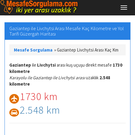
Gaziantep ile Livchytsi Arası Mesafe Kaç Kilometre ve Yol
Tarifi Güzergah Haritası
Mesafe Sorgulama
»
Gaziantep Livchytsi Arası Kaç Km
Gaziantep
ile
Livchytsi
arası kuş uçuşu direkt mesafe
1730
kilometre
Karayolu ile Gaziantep ile Livchytsi arası
uzaklık
2.548
kilometre
1730 km
2.548 km