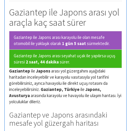
Gaziantep ile Japons arası yol
araçla kaç saat sürer
Gaziantep ile Japons arası karayolu ile olan
mesafe
otomobil ile yaklaşık olarak
1 gün 5 saat
sürmektedir.
Gaziantep ile Japons arası seyahat uçak ile yapılırsa uçuş
süresi
2 saat, 44 dakika
sürer.
Gaziantep
ile
Japons
arası yol güzergahını aşağıdaki
haritadan inceleyebilir ve karayolu vasıtasıyla yol tarifini
görebilirsiniz, ayrıca havayolu ile direkt uçuş rotasını da
inceleyebilirsiniz.
Gaziantep, Türkiye
ile
Japons,
Avusturya
arasında karayolu ve havayolu ile ulaşım harıtası. İyi
yolculuklar dileriz.
Gaziantep ve Japons arasındaki
mesafe yol güzergah haritası