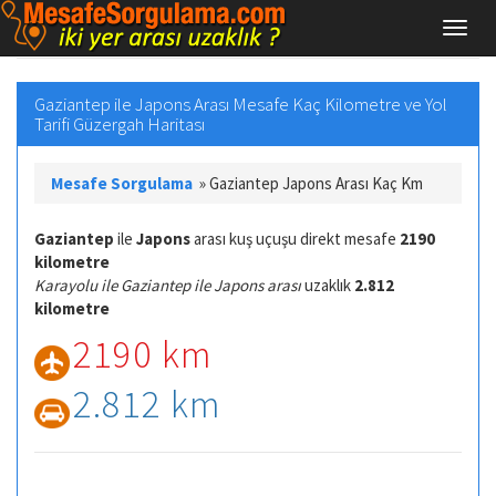
Gaziantep ile Japons Arası Mesafe Kaç Kilometre ve Yol
Tarifi Güzergah Haritası
Mesafe Sorgulama
»
Gaziantep Japons Arası Kaç Km
Gaziantep
ile
Japons
arası kuş uçuşu direkt mesafe
2190
kilometre
Karayolu ile Gaziantep ile Japons arası
uzaklık
2.812
kilometre
2190 km
2.812 km