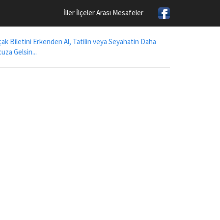
İller İlçeler Arası Mesafeler
ak Biletini Erkenden Al, Tatilin veya Seyahatin Daha
uza Gelsin...