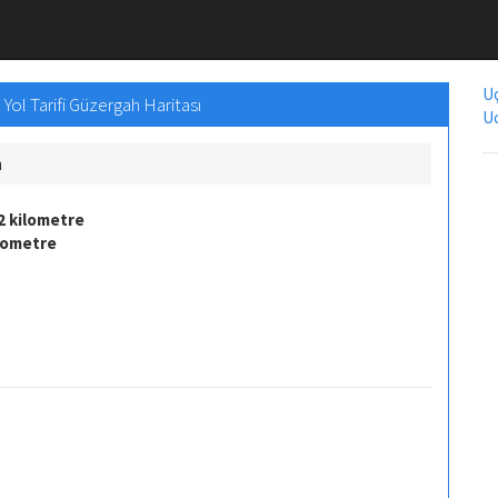
Uç
Yol Tarifi Güzergah Haritası
Uc
m
2 kilometre
ilometre