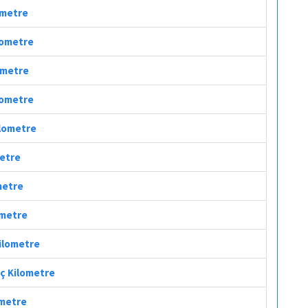
lometre
ilometre
lometre
ilometre
ilometre
metre
metre
ometre
Kilometre
aç Kilometre
ometre