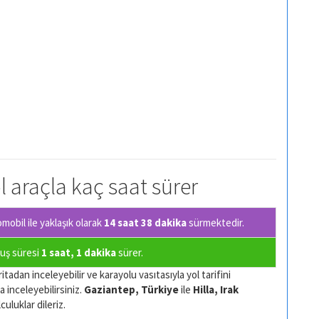
ol araçla kaç saat sürer
obil ile yaklaşık olarak
14 saat 38 dakika
sürmektedir.
çuş süresi
1 saat, 1 dakika
sürer.
itadan inceleyebilir ve karayolu vasıtasıyla yol tarifini
a inceleyebilirsiniz.
Gaziantep, Türkiye
ile
Hilla, Irak
culuklar dileriz.