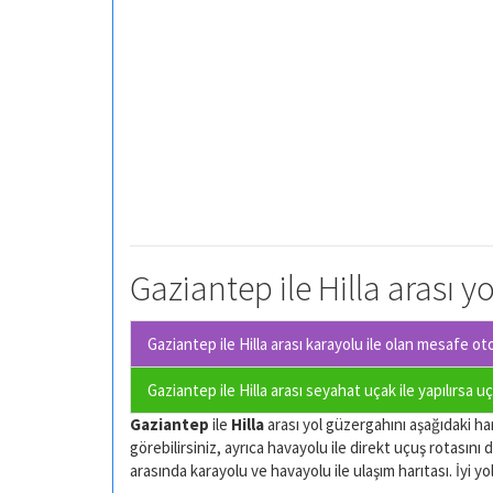
Gaziantep ile Hilla arası y
Gaziantep ile Hilla arası karayolu ile olan
mesafe otom
Gaziantep ile Hilla arası seyahat uçak ile yapılırsa u
Gaziantep
ile
Hilla
arası yol güzergahını aşağıdaki har
görebilirsiniz, ayrıca havayolu ile direkt uçuş rotasını d
arasında karayolu ve havayolu ile ulaşım harıtası. İyi yol