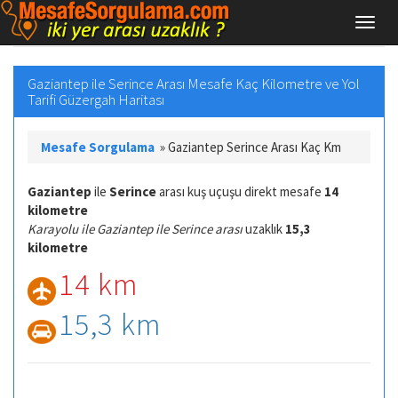
Gaziantep ile Serince Arası Mesafe Kaç Kilometre ve Yol
Tarifi Güzergah Haritası
Mesafe Sorgulama
»
Gaziantep Serince Arası Kaç Km
Gaziantep
ile
Serince
arası kuş uçuşu direkt mesafe
14
kilometre
Karayolu ile Gaziantep ile Serince arası
uzaklık
15,3
kilometre
14 km
15,3 km