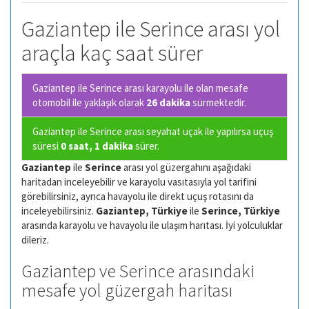
Gaziantep ile Serince arası yol
araçla kaç saat sürer
Gaziantep ile Serince arası karayolu ile olan
mesafe
otomobil ile yaklaşık olarak
26 dakika
sürmektedir.
Gaziantep ile Serince arası seyahat uçak ile yapılırsa uçuş
süresi
0 saat, 1 dakika
sürer.
Gaziantep
ile
Serince
arası yol güzergahını aşağıdaki
haritadan inceleyebilir ve karayolu vasıtasıyla yol tarifini
görebilirsiniz, ayrıca havayolu ile direkt uçuş rotasını da
inceleyebilirsiniz.
Gaziantep, Türkiye
ile
Serince, Türkiye
arasında karayolu ve havayolu ile ulaşım harıtası. İyi yolculuklar
dileriz.
Gaziantep ve Serince arasındaki
mesafe yol güzergah haritası