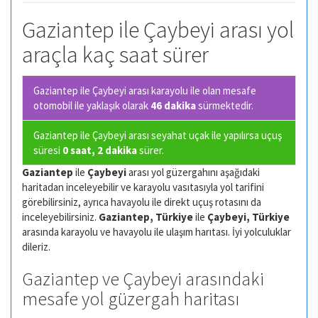
Gaziantep ile Çaybeyi arası yol
araçla kaç saat sürer
Gaziantep ile Çaybeyi arası karayolu ile olan
mesafe
otomobil ile yaklaşık olarak
46 dakika
sürmektedir.
Gaziantep ile Çaybeyi arası seyahat uçak ile yapılırsa uçuş
süresi
0 saat, 2 dakika
sürer.
Gaziantep
ile
Çaybeyi
arası yol güzergahını aşağıdaki
haritadan inceleyebilir ve karayolu vasıtasıyla yol tarifini
görebilirsiniz, ayrıca havayolu ile direkt uçuş rotasını da
inceleyebilirsiniz.
Gaziantep, Türkiye
ile
Çaybeyi, Türkiye
arasında karayolu ve havayolu ile ulaşım harıtası. İyi yolculuklar
dileriz.
Gaziantep ve Çaybeyi arasındaki
mesafe yol güzergah haritası