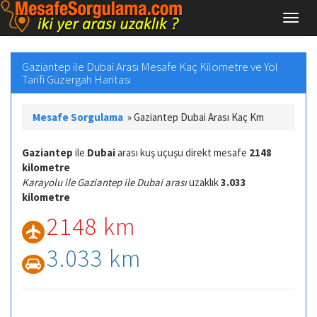
Gaziantep ile Dubai Arası Mesafe Kaç Kilometre ve Yol
Tarifi Güzergah Haritası
Mesafe Sorgulama
»
Gaziantep Dubai Arası Kaç Km
Gaziantep
ile
Dubai
arası kuş uçuşu direkt mesafe
2148
kilometre
Karayolu ile Gaziantep ile Dubai arası
uzaklık
3.033
kilometre
2148 km
3.033 km