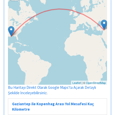
Leaflet
| ©
OpenStreetMap
Bu Haritayı Direkt Olarak Google Maps'ta Açarak Detaylı
Şekilde İnceleyebilirsiniz
.
Gaziantep ile Kopenhag Arası Yol Mesafesi Kaç
Kilometre