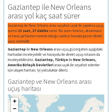
Gaziantep ile New Orleans
arası yol kaç saat sürer
Gaziantep ile New Orleans arası seyahat uçak ile yapılırsa uçuş
süresi
13 saat, 27 dakika
sürer. Bu süre rötarsız, aktarmasız
ve hava şartlarının normal olduğu sadece havada geçen direkt
uçuç süresidir.
Gaziantep
ile
New Orleans
arası uçuş güzergahını aşağıdaki
haritadan inceleyebilir ve havayolu ile direkt uçuş rotasını da
inceleyebilirsiniz.
Gaziantep, Türkiye
ile
New Orleans,
Amerika Birleşik Devletleri
arası uçak ile seyahat edenler
için ulaşım harıtası. İyi yolculuklar dileriz.
Gaziantep ve New Orleans arası
uçuş haritası
+
−