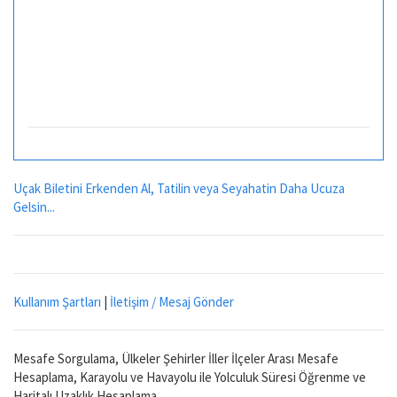
Uçak Biletini Erkenden Al, Tatilin veya Seyahatin Daha Ucuza
Gelsin...
Kullanım Şartları
|
İletişim / Mesaj Gönder
Mesafe Sorgulama, Ülkeler Şehirler İller İlçeler Arası Mesafe
Hesaplama, Karayolu ve Havayolu ile Yolculuk Süresi Öğrenme ve
Haritalı Uzaklık Hesaplama