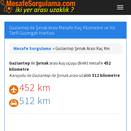
Gaziantep ile Şırnak Arası Mesafe Kaç Kilometre ve Yol
Tarifi Güzergah Haritası
Mesafe Sorgulama
»
Gaziantep Şırnak Arası Kaç Km
Gaziantep
ile
Şırnak
arası kuş uçuşu direkt mesafe
452
kilometre
Karayolu ile Gaziantep ile Şırnak arası
uzaklık
512 kilometre
452 km
512 km