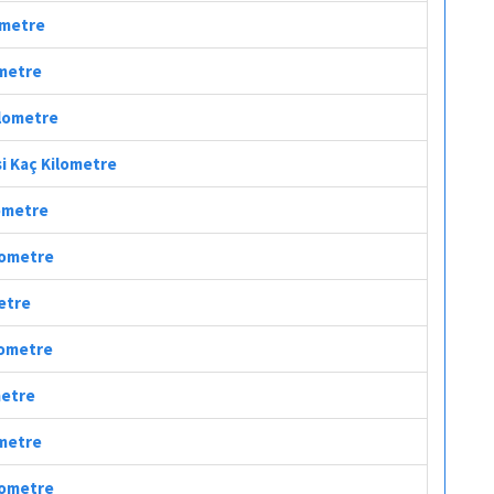
lometre
ometre
ilometre
si Kaç Kilometre
lometre
ilometre
metre
ilometre
metre
ometre
ilometre