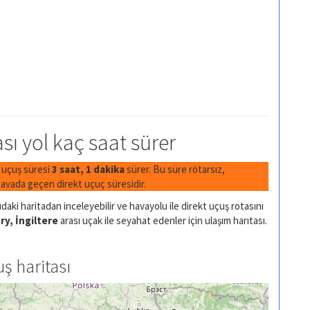
sı yol kaç saat sürer
a uçuş süresi
3 saat, 1 dakika
sürer. Bu süre rötarsız,
avada geçen direkt uçuç süresidir.
daki haritadan inceleyebilir ve havayolu ile direkt uçuş rotasını
y, İngiltere
arası uçak ile seyahat edenler için ulaşım harıtası.
ş haritası