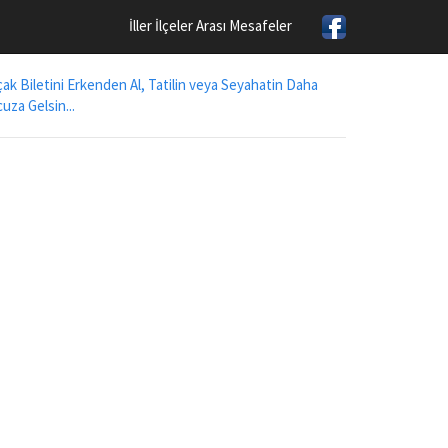
İller İlçeler Arası Mesafeler
ak Biletini Erkenden Al, Tatilin veya Seyahatin Daha
uza Gelsin...