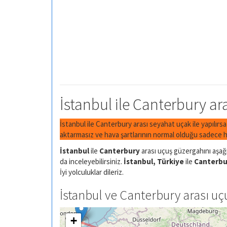
İstanbul ile Canterbury ara
İstanbul ile Canterbury arası seyahat uçak ile yapılırs
aktarmasız ve hava şartlarının normal olduğu sadece h
İstanbul
ile
Canterbury
arası uçuş güzergahını aşağı
da inceleyebilirsiniz.
İstanbul, Türkiye
ile
Canterbur
İyi yolculuklar dileriz.
İstanbul ve Canterbury arası uçu
+