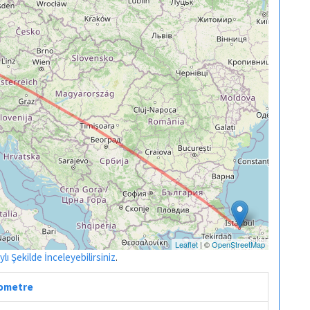
Leaflet
| ©
OpenStreetMap
ı Şekilde İnceleyebilirsiniz
.
ilometre