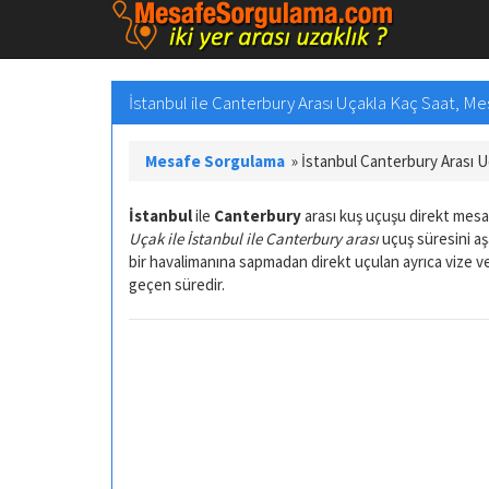
İstanbul ile Canterbury Arası Uçakla Kaç Saat, M
Mesafe Sorgulama
»
İstanbul Canterbury Arası 
İstanbul
ile
Canterbury
arası kuş uçuşu direkt mes
Uçak ile İstanbul ile Canterbury arası
uçuş süresini aş
bir havalimanına sapmadan direkt uçulan ayrıca vize 
geçen süredir.