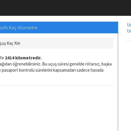
Uç
esafe Kaç Kilometre
Uc
Uçuş Kaç Km
afe
2414 kilometredir.
ağıdan öğrenebilirsiniz. Bu uçuş süresi genelde rötarsız, başka
ve pasaport kontrolü sürelerini kapsamadan sadece havada