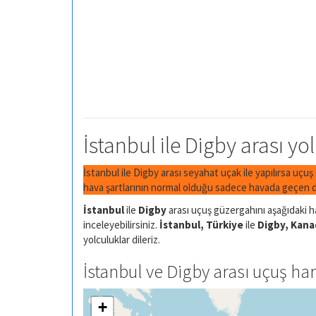
İstanbul ile Digby arası yo
İstanbul ile Digby arası seyahat uçak ile yapılırsa uçuş
hava şartlarının normal olduğu sadece havada geçen di
İstanbul
ile
Digby
arası uçuş güzergahını aşağıdaki ha
inceleyebilirsiniz.
İstanbul, Türkiye
ile
Digby, Kana
yolculuklar dileriz.
İstanbul ve Digby arası uçuş har
+