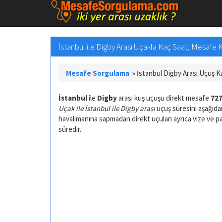
İstanbul ile Digby Arası Uçakla Kaç Saat, Mesafe
Mesafe Sorgulama
»
İstanbul Digby Arası Uçuş 
İstanbul
ile
Digby
arası kuş uçuşu direkt mesafe
727
Uçak ile İstanbul ile Digby arası
uçuş süresini aşağıdan
havalimanına sapmadan direkt uçulan ayrıca vize ve 
süredir.