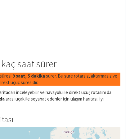
l kaç saat sürer
 süresi
9 saat, 5 dakika
sürer. Bu süre rötarsız, aktarmasız ve
rekt uçuç süresidir.
ritadan inceleyebilir ve havayolu ile direkt uçuş rotasını da
da
arası uçak ile seyahat edenler için ulaşım harıtası. İyi
itası