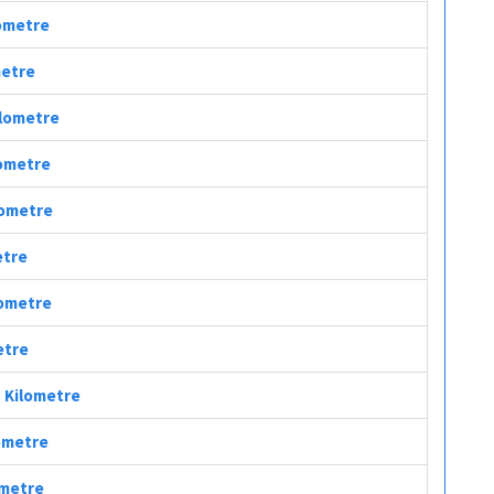
lometre
metre
ilometre
lometre
ilometre
etre
lometre
etre
ç Kilometre
lometre
ometre