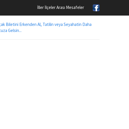
İller İlçeler Arası Mesafeler
ak Biletini Erkenden Al, Tatilin veya Seyahatin Daha
uza Gelsin...