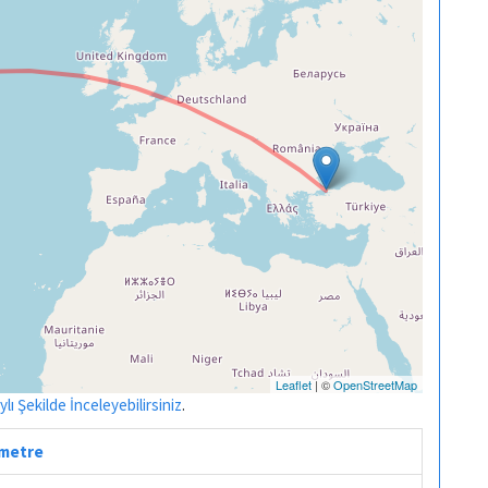
Leaflet
| ©
OpenStreetMap
ı Şekilde İnceleyebilirsiniz
.
ometre