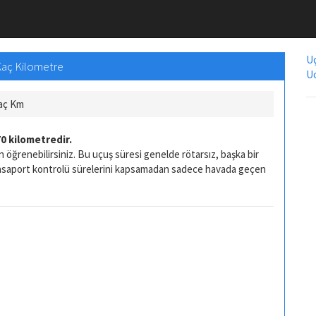
Uç
 Kaç Kilometre
Uc
Kaç Km
0 kilometredir.
 öğrenebilirsiniz. Bu uçuş süresi genelde rötarsız, başka bir
pasaport kontrolü sürelerini kapsamadan sadece havada geçen