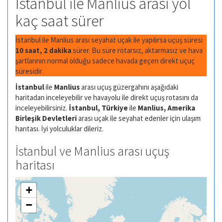
İstanbul ile Manlius arası yol
kaç saat sürer
İstanbul ile Manlius arası seyahat uçak ile yapılırsa uçuş süresi
10 saat, 2 dakika
sürer. Bu süre rötarsız, aktarmasız ve hava
şartlarının normal olduğu sadece havada geçen direkt uçuç
süresidir.
İstanbul
ile
Manlius
arası uçuş güzergahını aşağıdaki
haritadan inceleyebilir ve havayolu ile direkt uçuş rotasını da
inceleyebilirsiniz.
İstanbul, Türkiye
ile
Manlius, Amerika
Birleşik Devletleri
arası uçak ile seyahat edenler için ulaşım
harıtası. İyi yolculuklar dileriz.
İstanbul ve Manlius arası uçuş
haritası
+
−