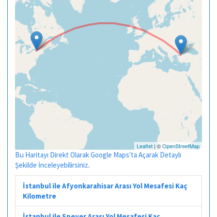
Leaflet
| ©
OpenStreetMap
Bu Haritayı Direkt Olarak Google Maps'ta Açarak Detaylı
Şekilde İnceleyebilirsiniz
.
İstanbul ile Afyonkarahisar Arası Yol Mesafesi Kaç
Kilometre
İstanbul ile Speyer Arası Yol Mesafesi Kaç