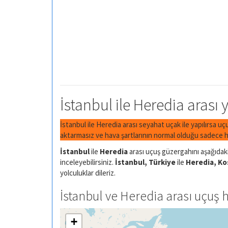
İstanbul ile Heredia arası 
İstanbul ile Heredia arası seyahat uçak ile yapılırsa uç
aktarmasız ve hava şartlarının normal olduğu sadece h
İstanbul
ile
Heredia
arası uçuş güzergahını aşağıdaki 
inceleyebilirsiniz.
İstanbul, Türkiye
ile
Heredia, Ko
yolculuklar dileriz.
İstanbul ve Heredia arası uçuş h
+