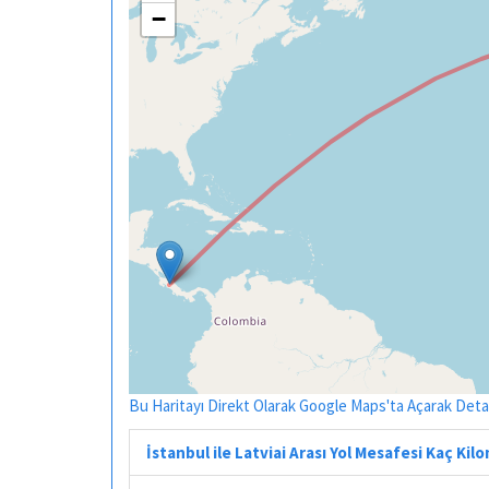
−
Bu Haritayı Direkt Olarak Google Maps'ta Açarak Detayl
İstanbul ile Latviai Arası Yol Mesafesi Kaç Kil