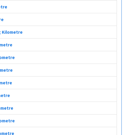
etre
re
ç Kilometre
lometre
ilometre
lometre
ometre
metre
lometre
ilometre
lometre