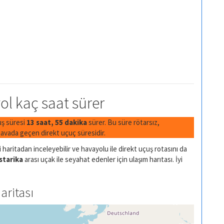
yol kaç saat sürer
uş süresi
13 saat, 55 dakika
sürer. Bu süre rötarsız,
avada geçen direkt uçuç süresidir.
haritadan inceleyebilir ve havayolu ile direkt uçuş rotasını da
starika
arası uçak ile seyahat edenler için ulaşım harıtası. İyi
aritası