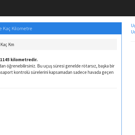
Uç
fe Kaç Kilometre
Uc
ş Kaç Km
1145 kilometredir.
an öğrenebilirsiniz. Bu uçuş süresi genelde rötarsız, başka bir
pasaport kontrolü sürelerini kapsamadan sadece havada geçen