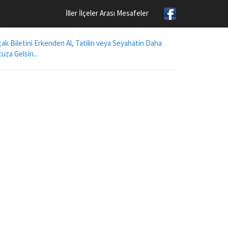
İller İlçeler Arası Mesafeler
ak Biletini Erkenden Al, Tatilin veya Seyahatin Daha
uza Gelsin...