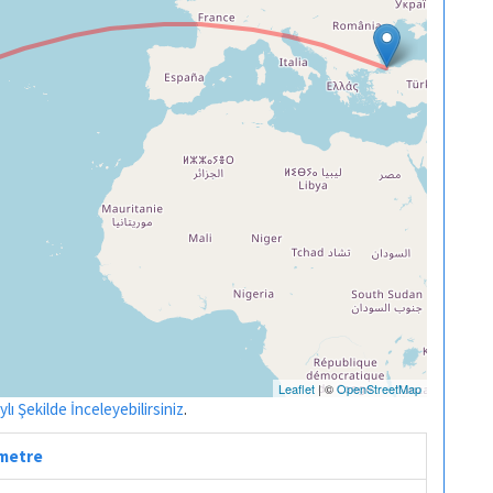
Leaflet
| ©
OpenStreetMap
ı Şekilde İnceleyebilirsiniz
.
ometre