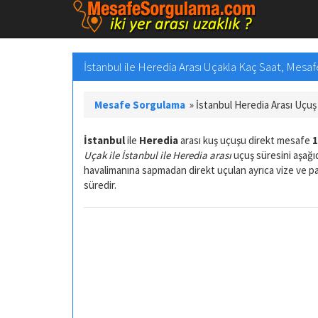
İstanbul ile Heredia Arası Uçakla Kaç Saat, Mesa
Mesafe Sorgulama
»
İstanbul Heredia Arası Uçu
İstanbul
ile
Heredia
arası kuş uçuşu direkt mesafe
1
Uçak ile İstanbul ile Heredia arası
uçuş süresini aşağıd
havalimanına sapmadan direkt uçulan ayrıca vize ve 
süredir.