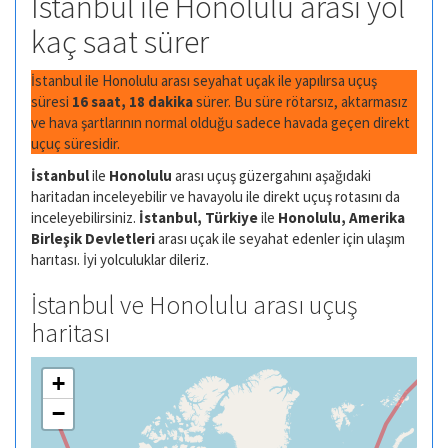
İstanbul ile Honolulu arası yol
kaç saat sürer
İstanbul ile Honolulu arası seyahat uçak ile yapılırsa uçuş
süresi
16 saat, 18 dakika
sürer. Bu süre rötarsız, aktarmasız
ve hava şartlarının normal olduğu sadece havada geçen direkt
uçuç süresidir.
İstanbul
ile
Honolulu
arası uçuş güzergahını aşağıdaki
haritadan inceleyebilir ve havayolu ile direkt uçuş rotasını da
inceleyebilirsiniz.
İstanbul, Türkiye
ile
Honolulu, Amerika
Birleşik Devletleri
arası uçak ile seyahat edenler için ulaşım
harıtası. İyi yolculuklar dileriz.
İstanbul ve Honolulu arası uçuş
haritası
+
−