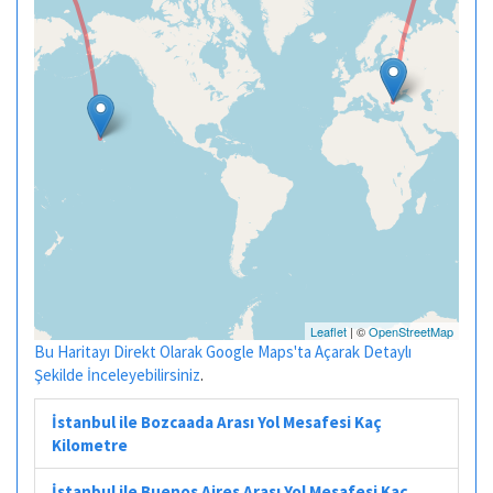
Leaflet
| ©
OpenStreetMap
Bu Haritayı Direkt Olarak Google Maps'ta Açarak Detaylı
Şekilde İnceleyebilirsiniz
.
İstanbul ile Bozcaada Arası Yol Mesafesi Kaç
Kilometre
İstanbul ile Buenos Aires Arası Yol Mesafesi Kaç