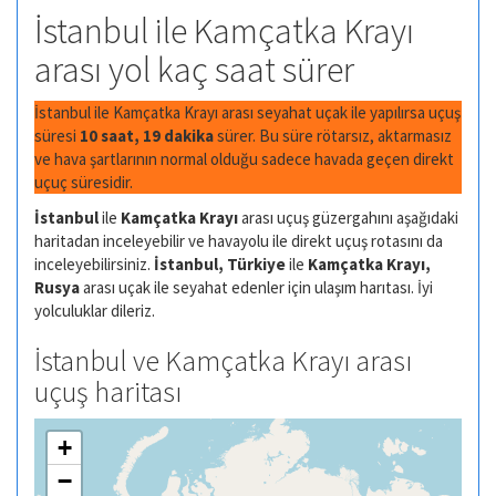
İstanbul ile Kamçatka Krayı
arası yol kaç saat sürer
İstanbul ile Kamçatka Krayı arası seyahat uçak ile yapılırsa uçuş
süresi
10 saat, 19 dakika
sürer. Bu süre rötarsız, aktarmasız
ve hava şartlarının normal olduğu sadece havada geçen direkt
uçuç süresidir.
İstanbul
ile
Kamçatka Krayı
arası uçuş güzergahını aşağıdaki
haritadan inceleyebilir ve havayolu ile direkt uçuş rotasını da
inceleyebilirsiniz.
İstanbul, Türkiye
ile
Kamçatka Krayı,
Rusya
arası uçak ile seyahat edenler için ulaşım harıtası. İyi
yolculuklar dileriz.
İstanbul ve Kamçatka Krayı arası
uçuş haritası
+
−