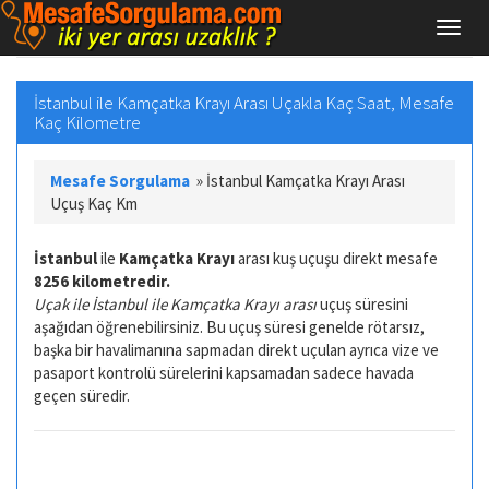
İstanbul ile Kamçatka Krayı Arası Uçakla Kaç Saat, Mesafe
Kaç Kilometre
Mesafe Sorgulama
»
İstanbul Kamçatka Krayı Arası
Uçuş Kaç Km
İstanbul
ile
Kamçatka Krayı
arası kuş uçuşu direkt mesafe
8256 kilometredir.
Uçak ile İstanbul ile Kamçatka Krayı arası
uçuş süresini
aşağıdan öğrenebilirsiniz. Bu uçuş süresi genelde rötarsız,
başka bir havalimanına sapmadan direkt uçulan ayrıca vize ve
pasaport kontrolü sürelerini kapsamadan sadece havada
geçen süredir.