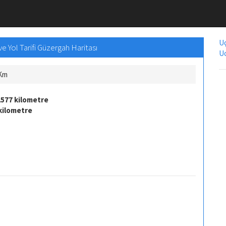
Uç
 Yol Tarifi Güzergah Haritası
Uc
 Km
2577 kilometre
kilometre