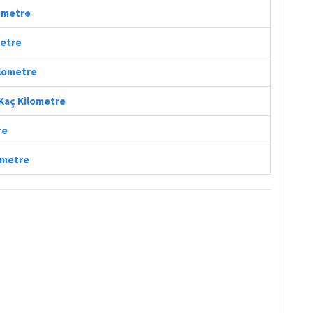
lometre
metre
ilometre
 Kaç Kilometre
re
lometre