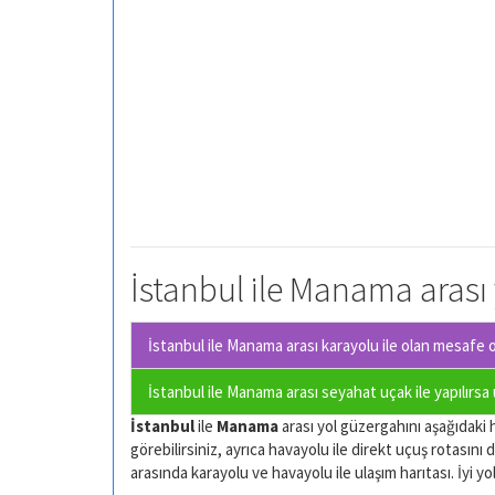
İstanbul ile Manama arası 
İstanbul ile Manama arası karayolu ile olan
mesafe ot
İstanbul ile Manama arası seyahat uçak ile yapılırsa
İstanbul
ile
Manama
arası yol güzergahını aşağıdaki h
görebilirsiniz, ayrıca havayolu ile direkt uçuş rotasını d
arasında karayolu ve havayolu ile ulaşım harıtası. İyi yol