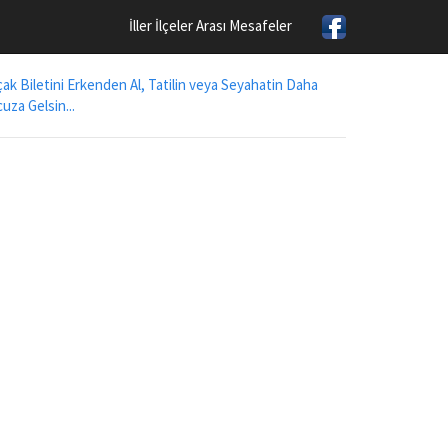
İller İlçeler Arası Mesafeler
ak Biletini Erkenden Al, Tatilin veya Seyahatin Daha
uza Gelsin...