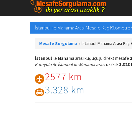
İstanbul ile Manama Arası Mesafe Kaç Kilometre ve
Mesafe Sorgulama
»
İstanbul Manama Arası Kaç
İstanbul
ile
Manama
arası kuş uçuşu direkt mesafe
Karayolu ile İstanbul ile Manama arası
uzaklık
3.328 
2577 km
3.328 km